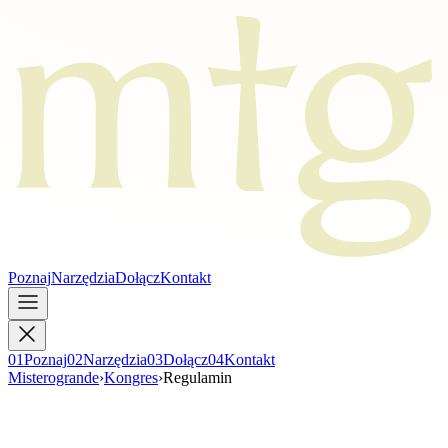
Poznaj
Narzędzia
Dołącz
Kontakt
0
1
Poznaj
0
2
Narzędzia
0
3
Dołącz
0
4
Kontakt
Misterogrande
›
Kongres
›
Regulamin